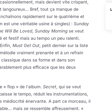
ccasionnellement, mais devient vite crispant,
t langoureux... Bref, tout ça manque de
. Enchaînons rapidement sur le quatrième et
m est une véritable usine à singles) :
Sunday
he Will Be Loved
,
Sunday Morning
se veut
é et festif mais au tempo un peu ralenti.
Enfin,
Must Get Out
, petit dernier sur la liste
mélodie vraiment prenante et à un refrain
s classique dans sa forme et dans son
parablement plus efficace que les deux
e « flop » de l'album.
Secret
, qui se veut
 baisse le tempo, réduit les instrumentations,
 médiocrité énervante. A part ce morceau, il
table... mais se ressemble affreusement. «