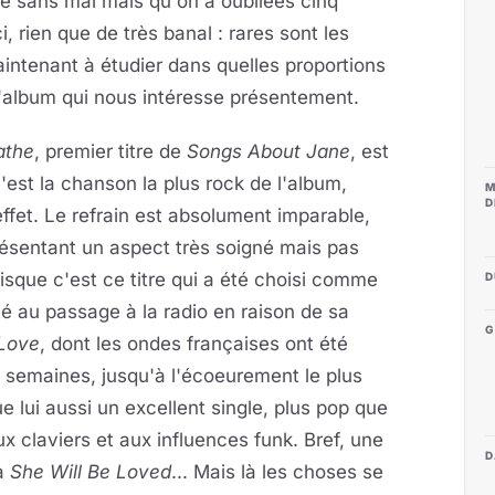
e sans mal mais qu'on a oubliées cinq
, rien que de très banal : rares sont les
intenant à étudier dans quelles proportions
l'album qui nous intéresse présentement.
athe
, premier titre de
Songs About Jane
, est
c'est la chanson la plus rock de l'album,
M
D
fet. Le refrain est absolument imparable,
résentant un aspect très soigné mais pas
isque c'est ce titre qui a été choisi comme
D
pté au passage à la radio en raison de sa
G
 Love
, dont les ondes françaises ont été
 semaines, jusqu'à l'écoeurement le plus
e lui aussi un excellent single, plus pop que
ux claviers et aux influences funk. Bref, une
D
 à
She Will Be Loved
... Mais là les choses se