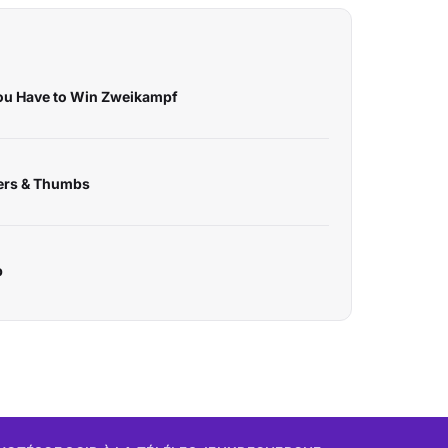
 You Have to Win Zweikampf
gers & Thumbs
p