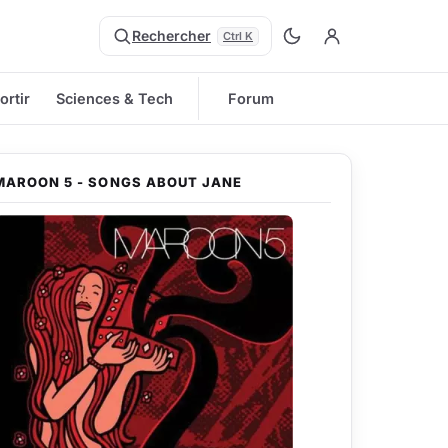
Rechercher
Ctrl K
ortir
Sciences & Tech
Forum
MAROON 5 - SONGS ABOUT JANE