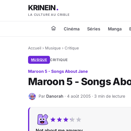
KRINEIN
LA CULTURE AU CRIBLE
Cinéma
Séries
Manga
Accueil
›
Musique
›
Critique
MUSIQUE
CRITIQUE
Maroon 5 - Songs About Jane
Maroon 5 - Songs Ab
Par
Danorah
· 4 août 2005 · 3 min de lecture
D
Not about me anyway...