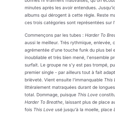
bonnes ni vraiment mauvaises, qu'on écout
minutes après les avoir entendues. Jusqu'ici
albums qui dérogent à cette règle. Reste ma
ces trois catégories sont représentées sur 
Commençons par les tubes :
Harder To Bre
aussi le meilleur. Très rythmique, enlevée, 
agrémentée d'une touche funk du plus bel ef
inoubliable et très bien mené, l'ensemble p
surfait. Le groupe ne s'y est pas trompé, pu
premier single - par ailleurs tout à fait ada
brièveté. Vient ensuite l'immanquable
This
littéralement matraquées durant de longues
total. Dommage, puisque
This Love
constitu
Harder To Breathe
, laissant plus de place a
fois
This Love
usé jusqu'à la moelle, place