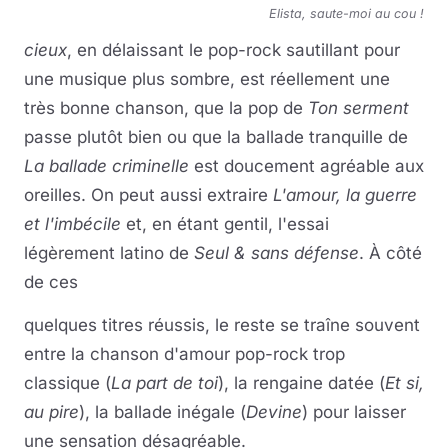
Elista, saute-moi au cou !
cieux
, en
délaissant le pop-rock sautillant pour
une musique plus sombre
, est réellement une
très bonne chanson, que la pop de
Ton serment
passe plutôt bien ou que l
a
ballade tranquille de
La ballade criminelle
est
doucement agréable aux
oreilles.
On peut aussi extraire
L'amour, la guerre
et l'imbécile
et,
en étant gentil, l'essai
légèrement latino de
Seul & sans défense
.
À côté
de ces
quelques titres réussis, le reste se traîne souvent
entre la chanson
d'amour pop-rock trop
classique (
La part de toi
), la rengaine
datée
(
Et si,
au pire
),
la ballade inégale (
Devine
)
pour laisser
une sensation désagréable.