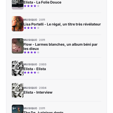
Elista - La Folie Douce
MUSIQUE
2011
Lisa Portelli - Le régal, un titre très révélateur
MUSIQUE
2011
Flow - Larmes blanches, un album béni par
les dieux
MUSIQUE
2003
Elista - Elista
MUSIQUE
2004
Elista - Interview
MUSIQUE
2011
The Dø, à pleines dents