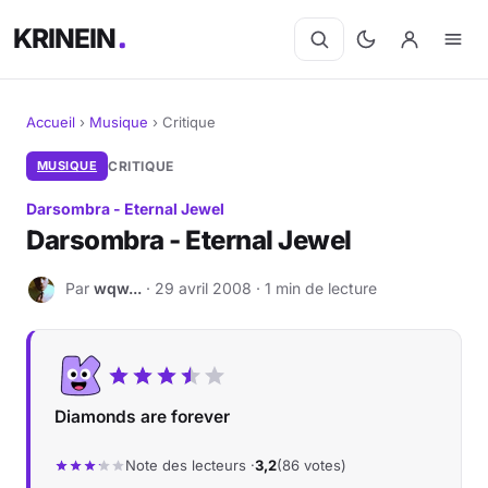
KRINEIN
Accueil
›
Musique
›
Critique
Cinéma
MUSIQUE
CRITIQUE
Darsombra - Eternal Jewel
Séries
Darsombra - Eternal Jewel
Manga
Par
wqw...
· 29 avril 2008 · 1 min de lecture
W
BD
Livres
Diamonds are forever
Jeux vidéo
Note des lecteurs ·
3,2
(86 votes)
Jeux de société