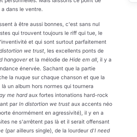
et personnelles. Mais laissons ce point de
a dans le ventre.
ssent à être aussi bonnes, c'est sans nul
es qui trouvent toujours le riff qui tue, le
inventivité et qui sont surtout parfaitement
 distortion we trust
, les excellents ponts de
d hangover
et la mélodie de
Hide em all
, il y a
endance énervée. Sachant que la partie
che la nuque sur chaque chanson et que la
t là un album hors normes qui tournera
lay me hard
aux fortes intonations hard-rock
ant par
In distortion we trust
aux accents néo
orte énormément en agressivité), il y en a
tes ne s'arrêtent pas là et il serait offensant
me
(par ailleurs single), de la lourdeur d'
I need