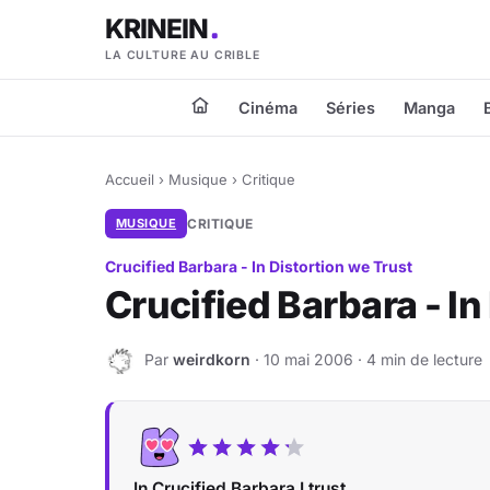
KRINEIN
LA CULTURE AU CRIBLE
Cinéma
Séries
Manga
Accueil
›
Musique
›
Critique
MUSIQUE
CRITIQUE
Crucified Barbara - In Distortion we Trust
Crucified Barbara - In
Par
weirdkorn
· 10 mai 2006 · 4 min de lecture
W
In Crucified Barbara I trust