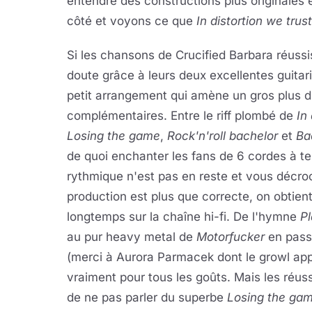
entendre des constructions plus originales 
côté et voyons ce que
In distortion we trust
Si les chansons de Crucified Barbara réussi
doute grâce à leurs deux excellentes guitarist
petit arrangement qui amène un gros plus d'
complémentaires. Entre le riff plombé de
In
Losing the game
,
Rock'n'roll bachelor
et
Ba
de quoi enchanter les fans de 6 cordes à t
rythmique n'est pas en reste et vous décro
production est plus que correcte, on obtien
longtemps sur la chaîne hi-fi. De l'hymne
P
au pur heavy metal de
Motorfucker
en pass
(merci à Aurora Parmacek dont le growl app
vraiment pour tous les goûts. Mais les réussi
de ne pas parler du superbe
Losing the ga