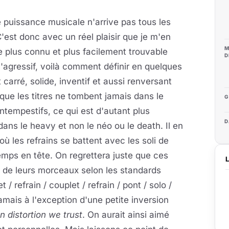
le puissance musicale n'arrive pas tous les
C'est donc avec un réel plaisir que je m'en
M
re plus connu et plus facilement trouvable
D
 l'agressif, voilà comment définir en quelques
carré, solide, inventif et aussi renversant
que les titres ne tombent jamais dans le
G
ntempestifs, ce qui est d'autant plus
D
dans le heavy et non le néo ou le death. Il en
ù les refrains se battent avec les soli de
temps en tête. On regrettera juste que ces
re de leurs morceaux selon les standards
/ refrain / couplet / refrain / pont / solo /
mais à l'exception d'une petite inversion
In distortion we trust
. On aurait ainsi aimé