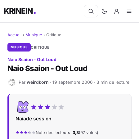
KRINEIN
Accueil
›
Musique
›
Critique
Cinéma
MUSIQUE
CRITIQUE
Naio Ssaion - Out Loud
Séries
Naio Ssaion - Out Loud
Manga
Par
weirdkorn
· 19 septembre 2006 · 3 min de lecture
W
BD
Livres
Naiade session
Jeux vidéo
Note des lecteurs ·
3,3
(97 votes)
Jeux de société