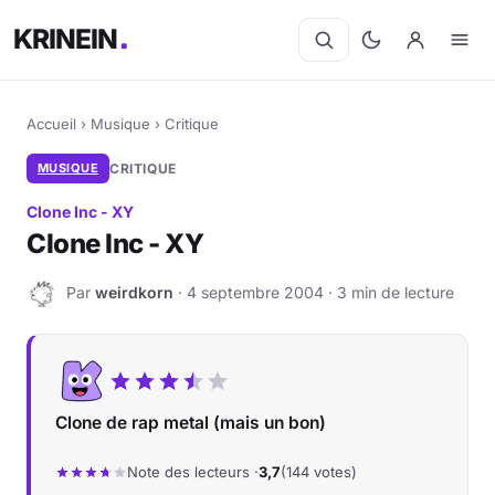
KRINEIN
Accueil
›
Musique
›
Critique
MUSIQUE
CRITIQUE
Clone Inc - XY
Clone Inc - XY
Par
weirdkorn
· 4 septembre 2004 · 3 min de lecture
W
Clone de rap metal (mais un bon)
Note des lecteurs ·
3,7
(144 votes)