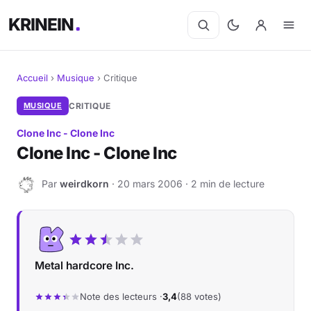
KRINEIN
Accueil
›
Musique
›
Critique
Cinéma
MUSIQUE
CRITIQUE
Clone Inc - Clone Inc
Séries
Clone Inc - Clone Inc
Manga
Par
weirdkorn
· 20 mars 2006 · 2 min de lecture
W
BD
Livres
Metal hardcore Inc.
Jeux vidéo
Note des lecteurs ·
3,4
(88 votes)
Jeux de société