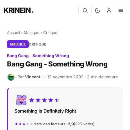
KRINEIN
Accueil
›
Musique
›
Critique
MUSIQUE
CRITIQUE
Bang Gang - Something Wrong
Bang Gang - Something Wrong
Par
Vincent.L
· 12 novembre 2003 · 3 min de lecture
V
Something Is Definitely Right
Note des lecteurs ·
2,9
(325 votes)