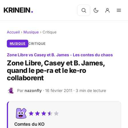
KRINEIN
Accueil
›
Musique
›
Critique
Cinéma
MUSIQUE
CRITIQUE
Zone Libre vs Casey et B. James - Les contes du chaos
Séries
Zone Libre, Casey et B. James,
quand le pe-ra et le ke-ro
Manga
collaborent
BD
Par
nazonfly
· 16 février 2011 · 3 min de lecture
N
Livres
Jeux vidéo
Comtes du KO
Jeux de société