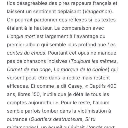
tics désagréables des pires rappeurs français et
laissent un sentiment déplaisant (
Vengeance
).
On pourrait pardonner ces réflexes si les textes
étaient à la hauteur. La comparaison avec
L'angle mort
est largement à l'avantage du
premier album qui semble plus profond que
Les
contes du chaos
. Pourtant cet opus ne manque
pas de chansons incisives (
Toujours les mêmes
,
Carnet de ma cage
,
La marque de la chaîne
) qui
versent peut-être dans la redite mais restent
efficaces. Et comme le dit Casey, « Captifs 400
ans, libres 150, inutile que je détaille tous les
comptes aujourd'hui ». Pour le reste, l'album
semble parfois tomber dans la victimisation à
outrance (
Quartiers destructeurs
,
Si tu
m'demandes
), un écueil qu'évitait
L'angle mort
.