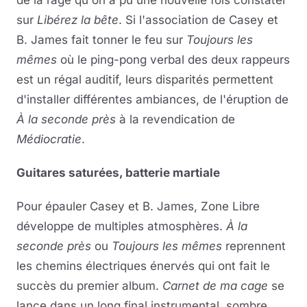
de la rage qu'on a pu une nouvelle fois constater
sur
Libérez la bête
. Si l'association de Casey et
B. James fait tonner le feu sur
Toujours les
mêmes
où le ping-pong verbal des deux rappeurs
est un régal auditif, leurs disparités permettent
d'installer différentes ambiances, de l'éruption de
À la seconde près
à la revendication de
Médiocratie
.
Guitares saturées, batterie martiale
Pour épauler Casey et B. James, Zone Libre
développe de multiples atmosphères.
À la
seconde près
ou
Toujours les mêmes
reprennent
les chemins électriques énervés qui ont fait le
succès du premier album.
Carnet de ma cage
se
lance dans un long final instrumental, sombre,