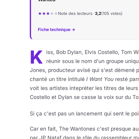
Note des lecteurs ·
3,2
(105 votes)
Fiche technique →
K
iss, Bob Dylan, Elvis Costello, Tom W
réunir sous le nom d'un groupe uniq
Jones, producteur avisé qui s'est démené po
chanté un titre intitulé
I Want You
resté par
voit les artistes intepréter les titres de le
Costello et Dylan se casse la voix sur du To
Si ça c'est pas un lancement qui sent le po
Car en fait, The Wantones c'est presque a
par JP Nataf dans le rôle du rassembleur m