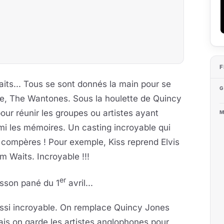
F
aits... Tous se sont donnés la main pour se
G
ue, The Wantones. Sous la houlette de Quincy
ur réunir les groupes ou artistes ayant
M
mi les mémoires. Un casting incroyable qui
urs compères ! Pour exemple, Kiss reprend Elvis
m Waits. Incroyable !!!
er
isson pané du 1
avril...
ussi incroyable. On remplace Quincy Jones
ais on garde les artistes anglophones pour