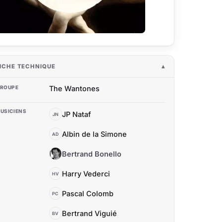
ICHE TECHNIQUE
ROUPE
The Wantones
USICIENS
JP Nataf
JN
Albin de la Simone
AD
Bertrand Bonello
BB
Harry Vederci
HV
Pascal Colomb
PC
Bertrand Viguié
BV