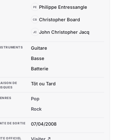
Philippe Entressangle
PE
Christopher Board
CB
John Christopher Jacq
JC
NSTRUMENTS
Guitare
Basse
Batterie
AISON DE
Tôt ou Tard
ISQUES
ENRES
Pop
Rock
ATE DE SORTIE
07/04/2008
ITE OFFICIEL
Visiter ↗