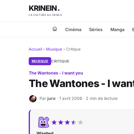
KRINEIN
LA CULTURE AU CRIBLE
Cinéma
Séries
Manga
Accueil
›
Musique
›
Critique
MUSIQUE
CRITIQUE
The Wantones - I want you
The Wantones - I wan
Par
juro
· 1 avril 2008 · 2 min de lecture
J
Wanted