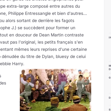
oupe extra-large composé entre autres du
ne, Philippe Entressangle et bien d'autres...
u alors sortant de derrière les fagots
stophe J.) se succèdent pour former un
tout en douceur de Dean Martin contraste
I
aut pas l'original, les petits français s'en
entant mêmes leurs reprises d'une certaine
 dénudée du titre de Dylan, bluesy de celui
Debbie Harry.
M
D
s
G
 des
D
S