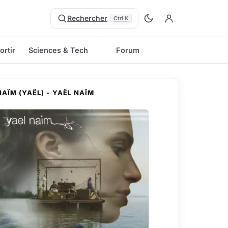
Rechercher
Ctrl K
ortir
Sciences & Tech
Forum
NAÏM (YAËL) - YAËL NAÏM