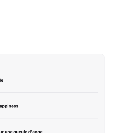
le
Happiness
sur une gueule d'ange