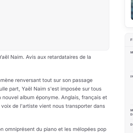
F
M
aël Naim. Avis aux retardataires de la
I
omène renversant tout sur son passage
lle part, Yaël Naim s'est imposée sur tous
on nouvel album éponyme. Anglais, français et
 voix de l'artiste vient nous transporter dans
M
D
D
on omniprésent du piano et les mélopées pop