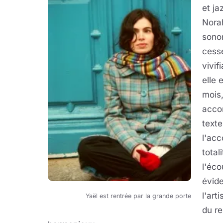
et ja
Norah
sono
cesse
vivif
elle 
mois,
accor
texte
l'acc
total
l'éco
évide
l'art
Yaël est rentrée par la grande porte
du re