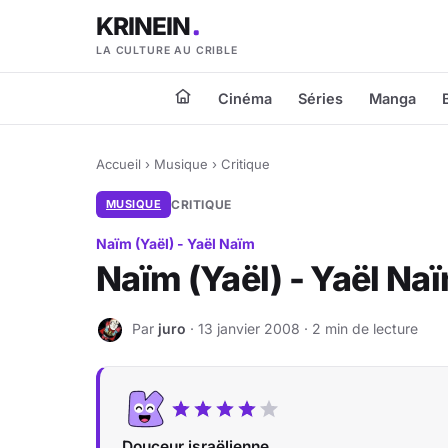
KRINEIN
LA CULTURE AU CRIBLE
Cinéma
Séries
Manga
Accueil
›
Musique
›
Critique
MUSIQUE
CRITIQUE
Naïm (Yaël) - Yaël Naïm
Naïm (Yaël) - Yaël Na
Par
juro
· 13 janvier 2008 · 2 min de lecture
J
Douceur israëlienne