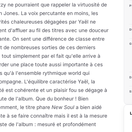
zzy ne pourraient que rappeler la virtuosité de
P
 Jones. La voix percutante en moins, les
rités chaleureuses dégagées par Yaël ne
nt d'affluer au fil des titres avec une douceur
D
iante. On sent une différence de classe entre
G
et de nombreuses sorties de ces derniers
 tout simplement par el fait qu'elle arrive à
der une place toute aussi importante à ces
s qu'à l'ensemble rythmique world qui
D
ompagne. L'équilibre caractérise Yaël, la
ité est cohérente et un plaisir fou se dégage à
S
ute de l'album. Que du bonheur ! Bien
mment, le titre phare
New Soul
a bien aidé
iste à se faire connaître mais il est à la mesure
ste de l'album : mesuré et profondément