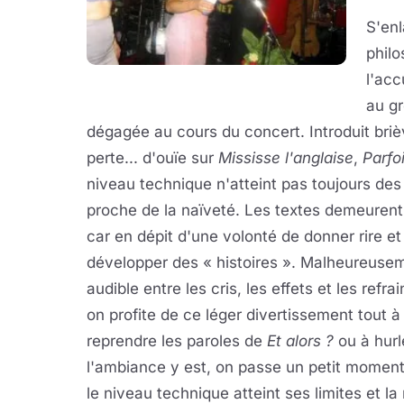
S'enl
phil
l'acc
au g
dégagée au cours du concert. Introduit briè
perte... d'ouïe sur
Mississe l'anglaise
,
Parfo
niveau technique n'atteint pas toujours de
proche de la naïveté. Les textes demeurent 
car en dépit d'une volonté de donner rire e
développer des « histoires ». Malheureusemen
audible entre les cris, les effets et les ref
on profite de ce léger divertissement tout à 
reprendre les paroles de
Et alors ?
ou à hurl
l'ambiance y est, on passe un petit momen
le niveau technique atteint ses limites et la