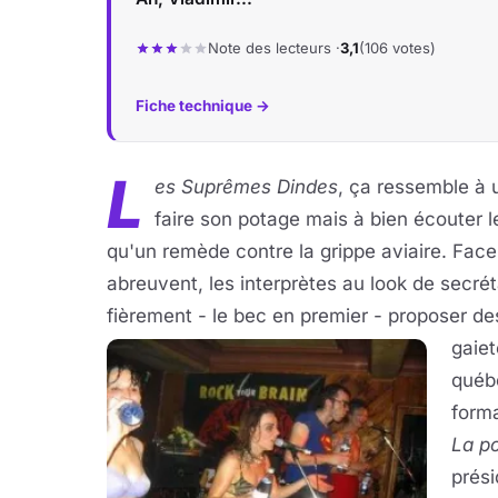
Note des lecteurs ·
3,1
(106 votes)
Fiche technique →
L
es Suprêmes Dindes
, ça ressemble à 
faire son potage mais à bien écouter le
qu'un remède contre la grippe aviaire. Face 
abreuvent, les interprètes au look de secré
fièrement - le bec en premier - proposer de
gaiet
québé
forma
La p
prési