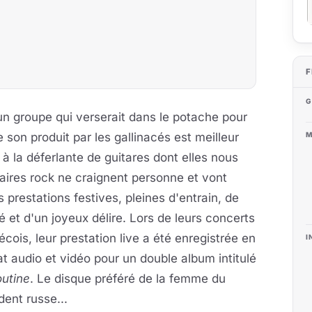
F
G
un groupe qui verserait dans le potache pour
M
 son produit par les gallinacés est meilleur
à la déferlante de guitares dont elles nous
taires rock ne craignent personne et vont
s prestations festives,
pleines d'entrain, de
é et d'un joyeux délire. Lors de leurs concerts
cois, leur prestation live a été enregistrée en
I
t audio et vidéo pour un double album intitulé
outine
. Le disque préféré de la femme du
dent russe...