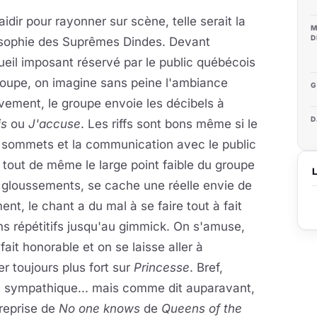
aidir pour rayonner sur scène, telle serait la
M
D
osophie des Suprêmes Dindes. Devant
ueil imposant réservé par le public québécois
roupe, on imagine sans peine l'ambiance
G
vement, le groupe envoie les décibels à
D
is
ou
J'accuse
. Les riffs sont bons même si le
s sommets et la communication avec le public
tout de même le large point faible du groupe
t gloussements, se cache une réelle envie de
t, le chant a du mal à se faire tout à fait
rains répétitifs jusqu'au gimmick. On s'amuse,
fait honorable et on se laisse aller à
er toujours plus fort sur
Princesse
. Bref,
t sympathique... mais comme dit auparavant,
 reprise de
No one knows
de
Queens of the