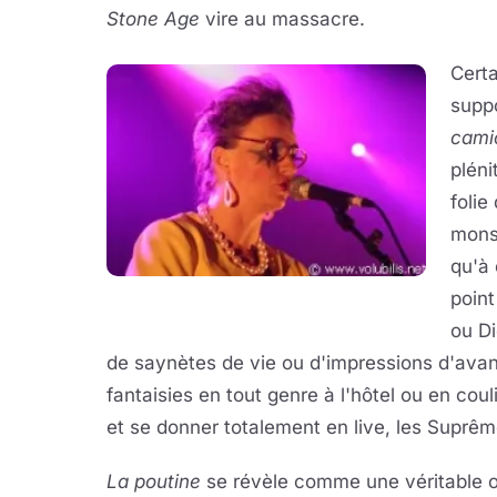
Stone Age
vire au massacre.
Cert
supp
cami
pléni
folie
monst
qu'à
point
ou D
de saynètes de vie ou d'impressions d'avan
fantaisies en tout genre à l'hôtel ou en coul
et se donner totalement en live, les Suprêm
La poutine
se révèle comme une véritable od