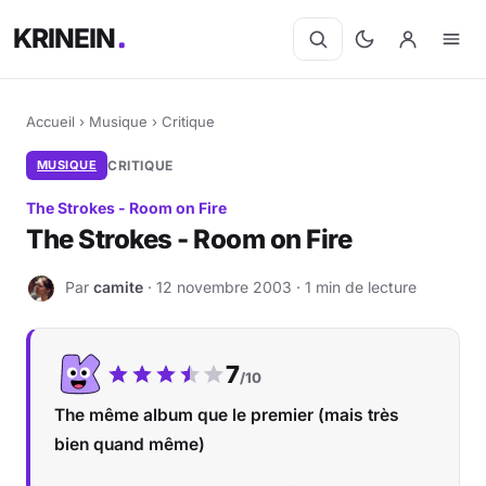
KRINEIN
Accueil
›
Musique
›
Critique
MUSIQUE
CRITIQUE
The Strokes - Room on Fire
The Strokes - Room on Fire
Par
camite
· 12 novembre 2003 · 1 min de lecture
C
Notre note :
7
/10
The même album que le premier (mais très
bien quand même)