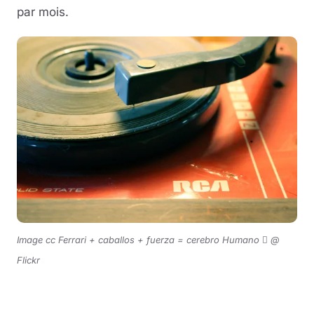
par mois.
Image cc Ferrari + caballos + fuerza = cerebro Humano  @
Flickr