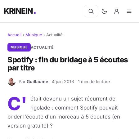
KRINEIN
Accueil
›
Musique
›
Actualité
Cinéma
MUSIQUE
ACTUALITÉ
Spotify : fin du bridage à 5 écoutes
Séries
par titre
Manga
Par
Guillaume
· 4 juin 2013 · 1 min de lecture
G
BD
C'
était devenu un sujet récurrent de
Livres
rigolade : comment Spotify pouvait
brider l'écoute d'un morceau à 5 écoutes (en
Jeux vidéo
version gratuite) ?
Jeux de société