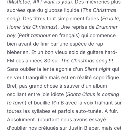
(
Mistletoe
,
All I want is you
). Des mièvreries plus
sucrées que du glucose liquide (
The Christmas
song
). Des titres tout simplement fades (
Fa la la
,
Home this Christmas
). Une reprise de
Drummer
boy
(
Petit tambour
en français) qui commence
bien avant de finir par une espèce de rap
bieberien. Et un bon vieux solo de guitare hard-
FM des années 80 sur
The Christmas song
!!!
Sans oublier la lente agonie d'un
Silent night
qui
se veut tranquille mais est en réalité soporifique.
Bref, pas grand chose à sauver d'un album
oscillant entre joie idiote (
Santa Claus is coming
to town
) et bouillie R'n'B avec la voix traînant sur
toutes les syllabes et parfois auto-tunée. À fuir.
Absolument. (pourtant nous avons essayé
d'oublier nos préjugés sur Justin Bieber, mais cet