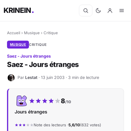
KRINEIN
Accueil
›
Musique
›
Critique
MUSIQUE
CRITIQUE
Saez - Jours étranges
Saez - Jours étranges
Par
Lestat
· 13 juin 2003 · 3 min de lecture
L
Notre note :
8
/10
Jours étranges
Note des lecteurs ·
5,6/10
(632 votes)