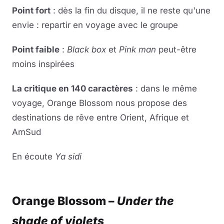
Point fort
: dès la fin du disque, il ne reste qu'une
envie : repartir en voyage avec le groupe
Point faible
:
Black box
et
Pink man
peut-être
moins inspirées
La critique en 140 caractères
: dans le même
voyage, Orange Blossom nous propose des
destinations de rêve entre Orient, Afrique et
AmSud
En écoute
Ya sidi
Lire la vidéo
YouTube · le lecteur se charge au clic
Orange Blossom –
Under the
shade of violets