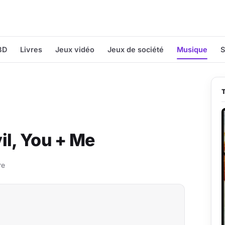
BD
Livres
Jeux vidéo
Jeux de société
Musique
S
il, You + Me
re