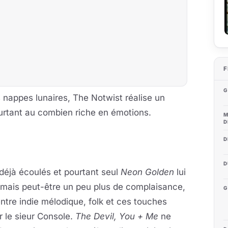
F
G
nappes lunaires, The Notwist réalise un
urtant au combien riche en émotions.
M
D
D
D
 déjà écoulés et pourtant seul
Neon Golden
lui
 mais peut-être un peu plus de complaisance,
G
ntre indie mélodique, folk et ces touches
r le sieur Console.
The Devil, You + Me
ne