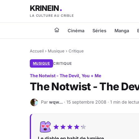
KRINEIN
LA CULTURE AU CRIBLE
Cinéma
Séries
Manga
Accueil
›
Musique
›
Critique
MUSIQUE
CRITIQUE
The Notwist - The Devil, You + Me
The Notwist - The Dev
Par
wqw...
· 15 septembre 2008 · 1 min de lectu
W
Le diable en habit de lumière…