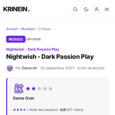
KRINEIN
Accueil
›
Musique
›
Critique
Cinéma
MUSIQUE
CRITIQUE
Nightwish - Dark Passion Play
Séries
Nightwish - Dark Passion Play
Manga
Par
Danorah
· 30 septembre 2007 · 4 min de lecture
D
BD
Livres
Game Over
Jeux vidéo
Note des lecteurs ·
3,6
(257 votes)
Jeux de société