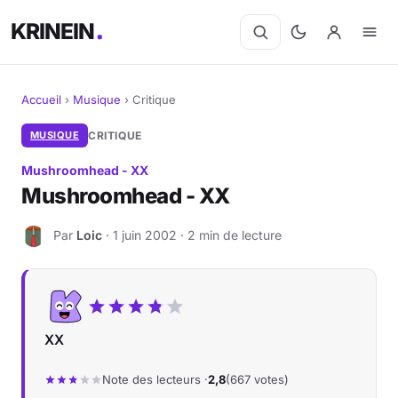
KRINEIN
Accueil
›
Musique
›
Critique
Cinéma
MUSIQUE
CRITIQUE
Mushroomhead - XX
Séries
Mushroomhead - XX
Manga
Par
Loic
· 1 juin 2002 · 2 min de lecture
L
BD
Livres
XX
Jeux vidéo
Note des lecteurs ·
2,8
(667 votes)
Jeux de société