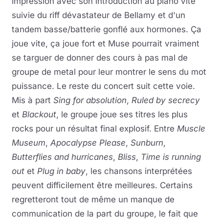
impression avec son introduction au piano vite
suivie du riff dévastateur de Bellamy et d'un
tandem basse/batterie gonflé aux hormones. Ça
joue vite, ça joue fort et Muse pourrait vraiment
se targuer de donner des cours à pas mal de
groupe de metal pour leur montrer le sens du mot
puissance. Le reste du concert suit cette voie.
Mis à part
Sing for absolution
,
Ruled by secrecy
et
Blackout
, le groupe joue ses titres les plus
rocks pour un résultat final explosif. Entre
Muscle
Museum
,
Apocalypse Please
,
Sunburn
,
Butterflies and hurricanes
,
Bliss
,
Time is running
out
et
Plug in baby
, les chansons interprétées
peuvent difficilement être meilleures. Certains
regretteront tout de même un manque de
communication de la part du groupe, le fait que