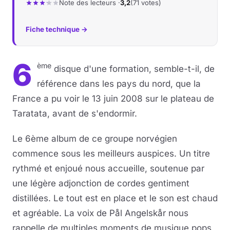
Note des lecteurs ·
3,2
(71 votes)
Musique
Fiche technique →
Sortir
6
ème
disque d'une formation, semble-t-il, de
Sciences & Tech
référence dans les pays du nord, que la
Forum
France a pu voir le 13 juin 2008 sur le plateau de
Taratata, avant de s'endormir.
Le 6ème album de ce groupe norvégien
commence sous les meilleurs auspices. Un titre
rythmé et enjoué nous accueille, soutenue par
une légère adjonction de cordes gentiment
distillées. Le tout est en place et le son est chaud
et agréable. La voix de Pål Angelskår nous
rappelle de multiples moments de musique pops