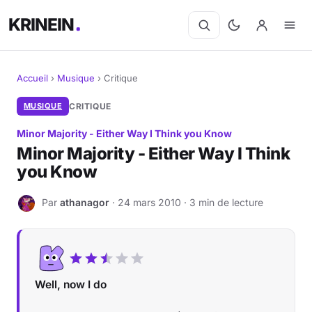
KRINEIN
Accueil
›
Musique
›
Critique
Cinéma
MUSIQUE
CRITIQUE
Minor Majority - Either Way I Think you Know
Séries
Minor Majority - Either Way I Think
you Know
Manga
Par
athanagor
· 24 mars 2010 · 3 min de lecture
BD
A
Livres
Jeux vidéo
Well, now I do
Jeux de société