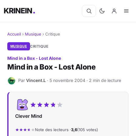
KRINEIN
Accueil
›
Musique
›
Critique
Cinéma
MUSIQUE
CRITIQUE
Mind in a Box - Lost Alone
Séries
Mind in a Box - Lost Alone
Manga
Par
Vincent.L
· 5 novembre 2004 · 2 min de lecture
V
BD
Livres
Clever Mind
Jeux vidéo
Note des lecteurs ·
3,6
(105 votes)
Jeux de société