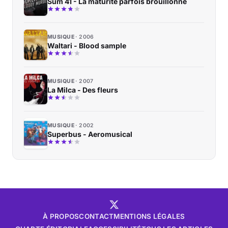
Sum 41 - La maturité parfois brouillonne
MUSIQUE
2006
Waltari - Blood sample
MUSIQUE
2007
La Milca - Des fleurs
MUSIQUE
2002
Superbus - Aeromusical
À PROPOS
CONTACT
MENTIONS LÉGALES