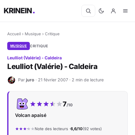
KRINEIN
Accueil
›
Musique
›
Critique
MUSIQUE
CRITIQUE
Leulliot (Valérie) - Caldeira
Leulliot (Valérie) - Caldeira
Par
juro
· 21 février 2007 · 2 min de lecture
J
Notre note :
7
/10
Volcan apaisé
Note des lecteurs ·
6,6/10
(92 votes)