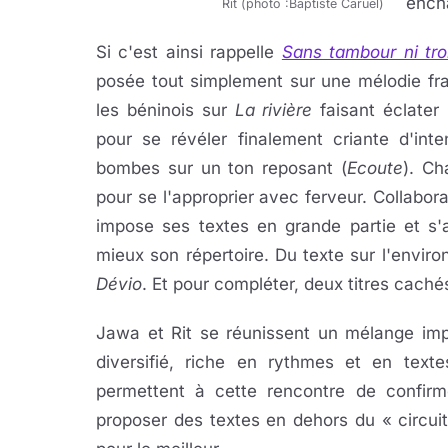
ench
Rit (photo :Baptiste Caruel)
Si c'est ainsi rappelle
Sans tambour ni tr
posée tout simplement sur une mélodie fraî
les béninois sur
La rivière
faisant éclater
pour se révéler finalement criante d'inte
bombes sur un ton reposant (
Ecoute
). Ch
pour se l'approprier avec ferveur. Collabora
impose ses textes en grande partie et s'a
mieux son répertoire. Du texte sur l'envir
Dévio
. Et pour compléter, deux titres cach
Jawa et Rit se réunissent un mélange imp
diversifié, riche en rythmes et en text
permettent à cette rencontre de confirme
proposer des textes en dehors du « circuit