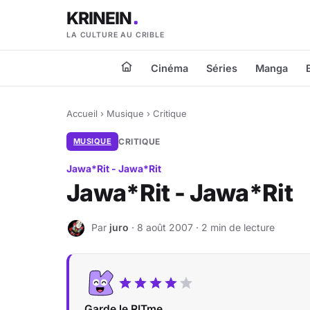
KRINEIN
LA CULTURE AU CRIBLE
Cinéma
Séries
Manga
Accueil
›
Musique
›
Critique
MUSIQUE
CRITIQUE
Jawa*Rit - Jawa*Rit
Jawa*Rit - Jawa*Rit
Par
juro
· 8 août 2007 · 2 min de lecture
J
Garde le RITme