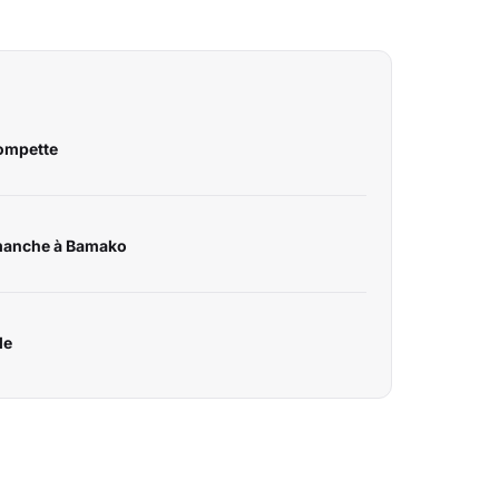
rompette
manche à Bamako
le