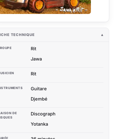
ICHE TECHNIQUE
ROUPE
Rit
Jawa
USICIEN
Rit
NSTRUMENTS
Guitare
Djembé
AISON DE
Discograph
ISQUES
Yotanka
URÉE
36 minutes