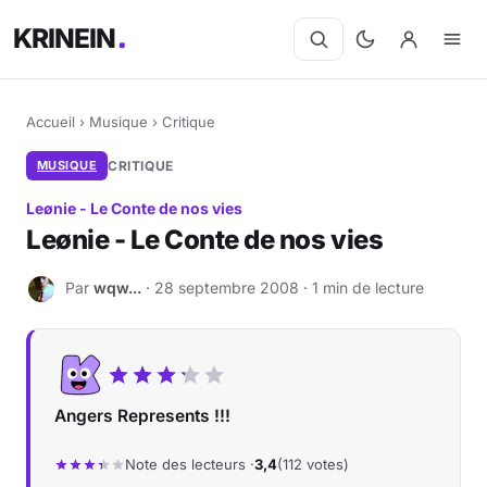
KRINEIN
Accueil
›
Musique
›
Critique
MUSIQUE
CRITIQUE
Leønie - Le Conte de nos vies
Leønie - Le Conte de nos vies
Par
wqw...
· 28 septembre 2008 · 1 min de lecture
W
Angers Represents !!!
Note des lecteurs ·
3,4
(112 votes)