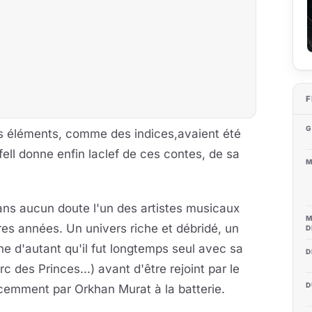
F
G
des éléments, comme des indices,avaient été
ell donne enfin laclef de ces contes, de sa
M
ans aucun doute l'un des artistes musicaux
M
res années. Un univers riche et débridé, un
D
e d'autant qu'il fut longtemps seul avec sa
D
des Princes...) avant d'être rejoint par le
D
récemment par Orkhan Murat à la batterie.