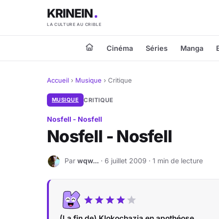
KRINEIN
LA CULTURE AU CRIBLE
Cinéma
Séries
Manga
Accueil
›
Musique
›
Critique
MUSIQUE
CRITIQUE
Nosfell - Nosfell
Nosfell - Nosfell
Par
wqw...
· 6 juillet 2009 · 1 min de lecture
W
(La fin de) Klokochazia en apothéose