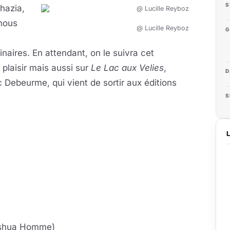
S
chazia,
 nous
@ Lucille Reyboz
G
inaires. En attendant, on le suivra cet
plaisir mais aussi sur
Le Lac aux Velies
,
D
c Debeurme, qui vient de sortir aux éditions
S
Joshua Homme)