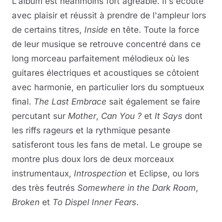
L'album est néanmoins fort agréable. Il s'écoute
avec plaisir et réussit à prendre de l'ampleur lors
de certains titres,
Inside
en tête. Toute la force
de leur musique se retrouve concentré dans ce
long morceau parfaitement mélodieux où les
guitares électriques et acoustiques se côtoient
avec harmonie, en particulier lors du somptueux
final.
The Last Embrace
sait également se faire
percutant sur
Mother
,
Can You ?
et
It Says
dont
les riffs rageurs et la rythmique pesante
satisferont tous les fans de metal. Le groupe se
montre plus doux lors de deux morceaux
instrumentaux,
Introspection
et Eclipse, ou lors
des très feutrés
Somewhere in the Dark Room
,
Broken
et
To Dispel Inner Fears
.