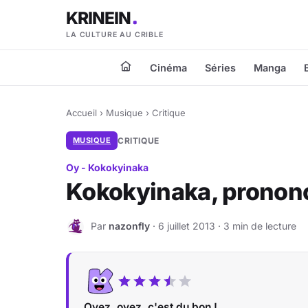
KRINEIN
LA CULTURE AU CRIBLE
Cinéma
Séries
Manga
Accueil
›
Musique
›
Critique
MUSIQUE
CRITIQUE
Oy - Kokokyinaka
Kokokyinaka, pronon
Par
nazonfly
· 6 juillet 2013 · 3 min de lecture
N
Oyez, oyez, c'est du bon !