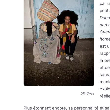
par u
petit
Doon
and 
Gyer
hom
est u
rapp
la pr
et ce
sans
maniè
explo
DR. Oyez
réell
Plus étonnant encore, sa personnalité et s