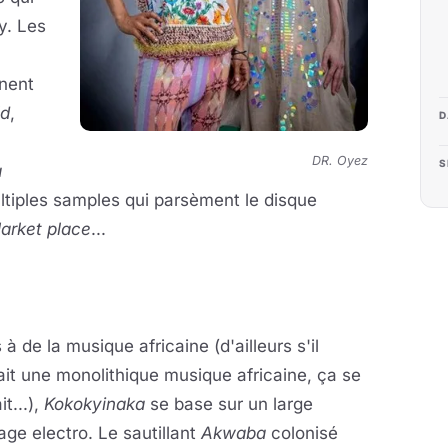
Oy. Les
nent
ld
,
D
DR. Oyez
S
a
ltiples samples qui parsèment le disque
arket place
...
à de la musique africaine
(d'ailleurs s'il
ait une monolithique musique africaine, ça se
it...),
Kokokyinaka
se base sur un large
ge electro. Le sautillant
Akwaba
colonisé