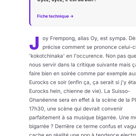
Fiche technique →
J
oy Frempong, alias Oy, est sympa. Dè
précise comment se prononce celui-ci
'kokotchinaka' en l'occurence. Non pas qu
nous servir dans la critique suivante mais ç
faire bien en soirée comme par exemple au
Eurocks ce soir (enfin ça, ça serait si j'y ét
Eurocks hein, chienne de vie). La Suisso-
Ghanéenne sera en effet à la scène de la P
17h30, une scène qui devrait convenir
parfaitement à sa musique bigarrée. Une m
bigarrée ? Derrière ce terme confus et vag
cache en réalité une pop à tendance electr