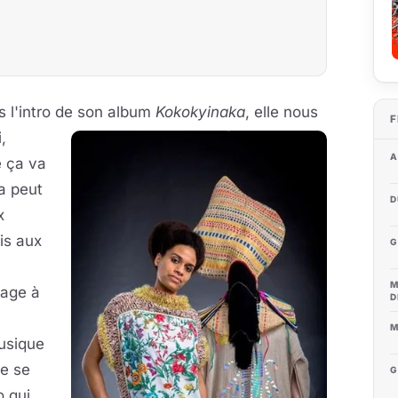
s l'intro de son album
Kokokyinaka
, elle nous
F
,
A
e ça va
a peut
D
x
ais aux
G
M
lage à
D
M
usique
ue se
G
o qui