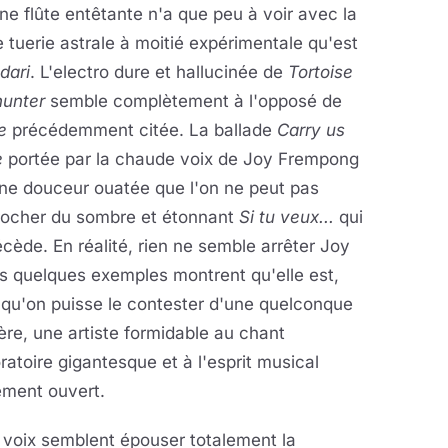
ne flûte entêtante n'a que peu à voir avec la
e tuerie astrale à moitié expérimentale qu'est
dari
. L'electro dure et hallucinée de
Tortoise
hunter
semble complètement à l'opposé de
e
précédemment citée. La ballade
Carry us
e
portée par la chaude voix de Joy Frempong
ne douceur ouatée que l'on ne peut pas
rocher du sombre et étonnant
Si tu veux...
qui
écède. En réalité, rien ne semble arrêter Joy
s quelques exemples montrent qu'elle est,
 qu'on puisse le contester d'une quelconque
re, une artiste formidable au chant
ratoire gigantesque et à l'esprit musical
ement ouvert.
a voix semblent épouser totalement la