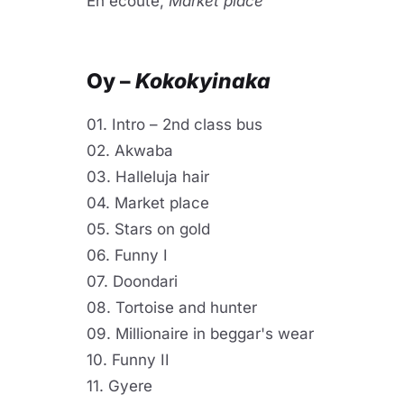
En écoute,
Market place
Lire 
YouTube · le lect
Oy –
Kokokyinaka
01. Intro – 2nd class bus
02. Akwaba
03. Halleluja hair
04. Market place
05. Stars on gold
06. Funny I
07. Doondari
08. Tortoise and hunter
09. Millionaire in beggar's wear
10. Funny II
11. Gyere