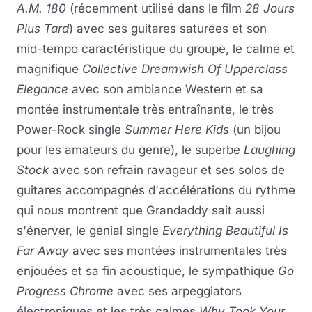
A.M. 180
(récemment utilisé dans le film
28 Jours
Plus Tard
) avec ses guitares saturées et son
mid-tempo caractéristique du groupe, le calme et
magnifique
Collective Dreamwish Of Upperclass
Elegance
avec son ambiance Western et sa
montée instrumentale très entraînante, le très
Power-Rock single
Summer Here Kids
(un bijou
pour les amateurs du genre), le superbe
Laughing
Stock
avec son refrain ravageur et ses solos de
guitares accompagnés d'accélérations du rythme
qui nous montrent que Grandaddy sait aussi
s'énerver, le génial single
Everything Beautiful Is
Far Away
avec ses montées instrumentales très
enjouées et sa fin acoustique, le sympathique
Go
Progress Chrome
avec ses arpeggiators
électroniques et les très calmes
Why Took Your