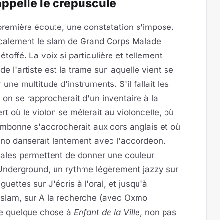
appelle le crépuscule
première écoute, une constatation s'impose.
calement le slam de Grand Corps Malade
 étoffé. La voix si particulière et tellement
 de l'artiste est la trame sur laquelle vient se
 une multitude d'instruments. S'il fallait les
r, on se rapprocherait d'un inventaire à la
rt où le violon se mêlerait au violoncelle, où
ombonne s'accrocherait aux cors anglais et où
ano danserait lentement avec l'accordéon.
icales permettent de donner une couleur
 Underground, un rythme légèrement jazzy sur
ttes sur J'écris à l'oral, et jusqu'à
u slam, sur A la recherche (avec Oxmo
ue quelque chose à
Enfant de la Ville
, non pas