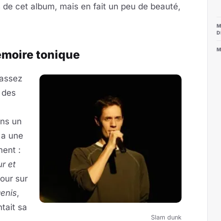
s de cet album, mais en fait un peu de beauté,
M
D
M
mémoire tonique
 assez
e des
ins un
 a une
ment :
r et
our sur
Denis
,
tait sa
Slam dunk