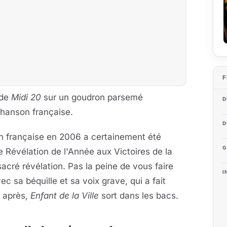
F
 de
Midi 20
sur un goudron parsemé
D
chanson française.
D
n française en 2006 a certainement été
G
Révélation de l'Année aux Victoires de la
 sacré révélation. Pas la peine de vous faire
I
c sa béquille et sa voix grave, qui a fait
s après,
Enfant de la Ville
sort dans les bacs.