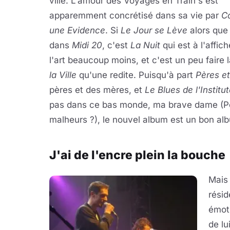
ville. L'amour des Voyages en Train s'est
apparemment concrétisé dans sa vie par
C
une Evidence
. Si
Le Jour se Lève
alors que 
dans
Midi 20
, c'est
La Nuit
qui est à l'affich
l'art beaucoup moins, et c'est un peu faire
la Ville
qu'une redite. Puisqu'à part
Pères e
pères et des mères, et
Le Blues de l'Institu
pas dans ce bas monde, ma brave dame (Pour
malheurs ?), le nouvel album est un bon alb
J'ai de l'encre plein la bouche
Mais 
résid
émoti
de lu