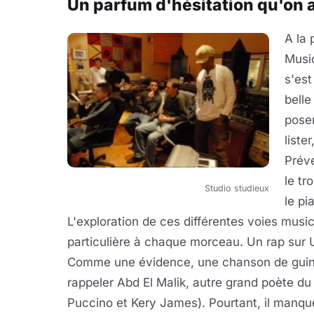
Un parfum d'hésitation qu'on 
A la 
Musi
s'est
belle
poser
liste
Préve
le tr
Studio studieux
le pi
L'exploration de ces différentes voies mus
particulière à chaque morceau. Un rap sur
Comme une évidence, une chanson de guingue
rappeler Abd El Malik, autre grand poète d
Puccino et Kery James). Pourtant, il manq