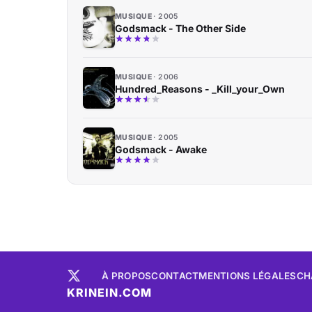
MUSIQUE
2005
Godsmack - The Other Side
MUSIQUE
2006
Hundred_Reasons - _Kill_your_Own
MUSIQUE
2005
Godsmack - Awake
À PROPOS
CONTACT
MENTIONS LÉGALES
CH
KRINEIN.COM