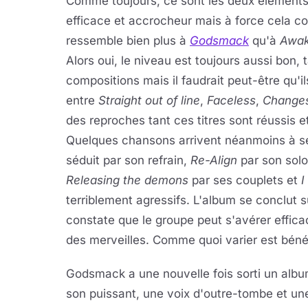
Comme toujours, ce sont les deux éléments 
efficace et accrocheur mais à force cela 
ressemble bien plus à
Godsmack
qu'à
Awa
Alors oui, le niveau est toujours aussi bon,
compositions mais il faudrait peut-être qu'il
entre
Straight out of line
,
Faceless
,
Change
des reproches tant ces titres sont réussis et
Quelques chansons arrivent néanmoins à s
séduit par son refrain,
Re-Align
par son sol
Releasing the demons
par ses couplets et
I
terriblement agressifs. L'album se conclut
constate que le groupe peut s'avérer efficac
des merveilles. Comme quoi varier est béné
Godsmack a une nouvelle fois sorti un album
son puissant, une voix d'outre-tombe et une