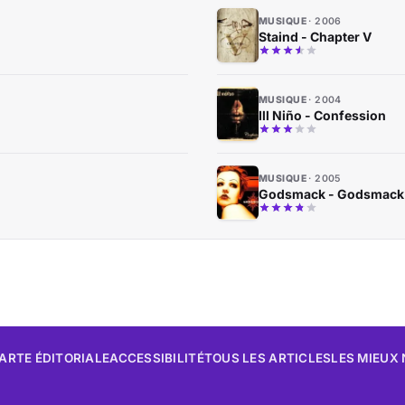
MUSIQUE
2006
Staind - Chapter V
MUSIQUE
2004
Ill Niño - Confession
MUSIQUE
2005
Godsmack - Godsmack
ARTE ÉDITORIALE
ACCESSIBILITÉ
TOUS LES ARTICLES
LES MIEUX