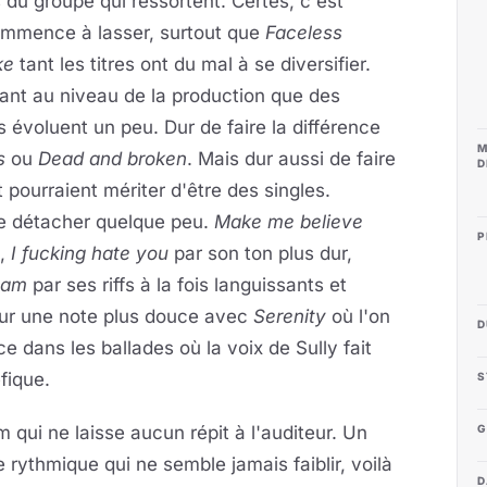
du groupe qui ressortent. Certes, c'est
commence à lasser, surtout que
Faceless
ke
tant les titres ont du mal à se diversifier.
 tant au niveau de la production que des
s évoluent un peu. Dur de faire la différence
M
s
ou
Dead and broken
. Mais dur aussi de faire
D
 pourraient mériter d'être des singles.
e détacher quelque peu.
Make me believe
P
o,
I fucking hate you
par son ton plus dur,
 am
par ses riffs à la fois languissants et
 sur une note plus douce avec
Serenity
où l'on
D
e dans les ballades où la voix de Sully fait
fique.
S
 qui ne laisse aucun répit à l'auditeur. Un
G
 rythmique qui ne semble jamais faiblir, voilà
D