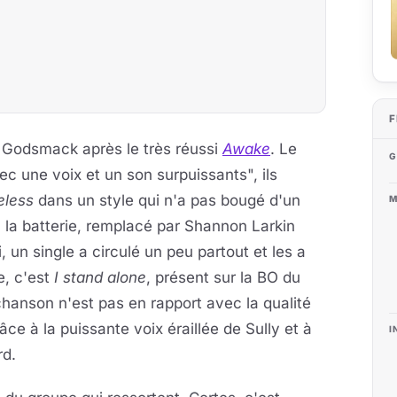
F
 Godsmack après le très réussi
Awake
. Le
G
ec une voix et un son surpuissants", ils
eless
dans un style qui n'a pas bougé d'un
M
 la batterie, remplacé par Shannon Larkin
, un single a circulé un peu partout et les a
e, c'est
I stand alone
, présent sur la BO du
 chanson n'est pas en rapport avec la qualité
âce à la puissante voix éraillée de Sully et à
I
rd.