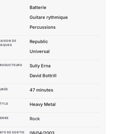
Batterie
Guitare rythmique
Percussions
AISON DE
Republic
ISQUES
Universal
RODUCTEURS
Sully Erna
David Bottrill
URÉE
47 minutes
TYLE
Heavy Metal
ENRE
Rock
ATE DE SORTIE
08/04/2003