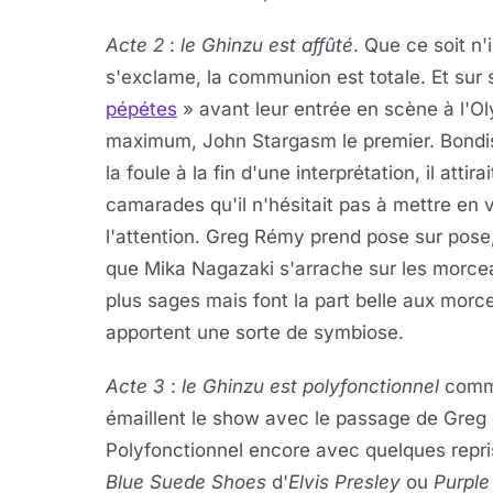
Acte 2
:
le Ghinzu est affûté
. Que ce soit n'
s'exclame, la communion est totale. Et sur 
pépétes
» avant leur entrée en scène à l'Ol
maximum, John Stargasm le premier. Bondis
la foule à la fin d'une interprétation, il att
camarades qu'il n'hésitait pas à mettre en v
l'attention. Greg Rémy prend pose sur pose, 
que Mika Nagazaki s'arrache sur les morceau
plus sages mais font la part belle aux mor
apportent une sorte de symbiose.
Acte 3
:
le Ghinzu est polyfonctionnel
comme
émaillent le show avec le passage de Greg d
Polyfonctionnel encore avec quelques rep
Blue Suede Shoes
d'
Elvis Presley
ou
Purple