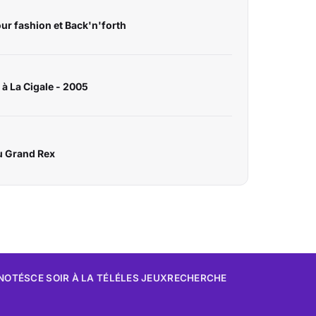
our fashion et Back'n'forth
 à La Cigale - 2005
u Grand Rex
 NOTÉS
CE SOIR À LA TÉLÉ
LES JEUX
RECHERCHE