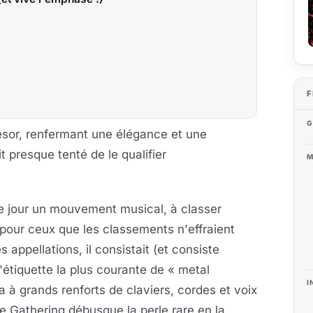
F
G
ésor, renfermant une élégance et une
it presque tenté de le qualifier
M
 le jour un mouvement musical, à classer
our ceux que les classements n'effraient
appellations, il consistait (et consiste
l'étiquette la plus courante de « metal
I
 à grands renforts de claviers, cordes et voix
he Gathering débusque la perle rare en la