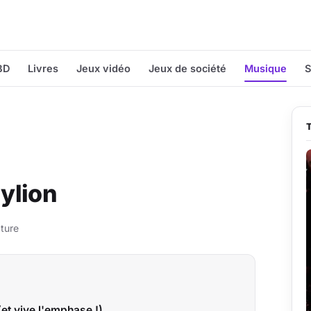
BD
Livres
Jeux vidéo
Jeux de société
Musique
S
ylion
ture
et vive l'emphase !)