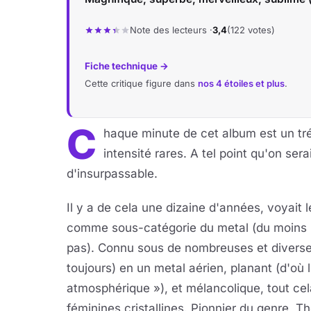
Note des lecteurs ·
3,4
(122 votes)
Fiche technique →
Cette critique figure dans
nos 4 étoiles et plus
.
C
haque minute de cet album est un tr
intensité rares. A tel point qu'on sera
d'insurpassable.
Il y a de cela une dizaine d'années, voyait
comme sous-catégorie du metal (du moins p
pas). Connu sous de nombreuses et diverses 
toujours) en un metal aérien, planant (d'où 
atmosphérique »), et mélancolique, tout cela
féminines cristallines. Pionnier du genre, T