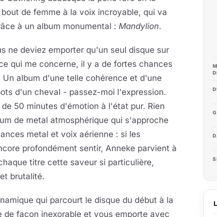
bout de femme à la voix incroyable, qui va
 grâce à un album monumental :
Mandylion
.
ous ne deviez emporter qu'un seul disque sur
 ce qui me concerne, il y a de fortes chances
M
D
. Un album d'une telle cohérence et d'une
D
bots d'un cheval - passez-moi l'expression.
 de 50 minutes d'émotion à l'état pur. Rien
G
lbum de metal atmosphérique qui s'approche
iances metal et voix aérienne : si les
D
ncore profondément sentir, Anneke parvient à
S
haque titre cette saveur si particulière,
t brutalité.
ynamique qui parcourt le disque du début à la
e de façon inexorable et vous emporte avec