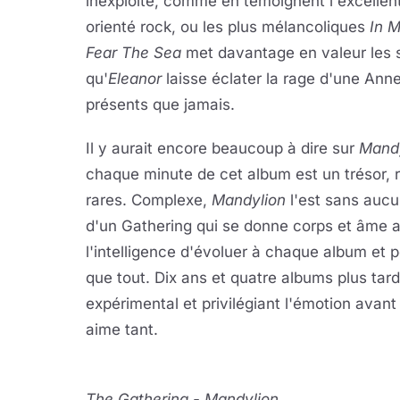
inexploité, comme en témoignent l'excellent
orienté rock, ou les plus mélancoliques
In M
Fear The Sea
met davantage en valeur les so
qu'
Eleanor
laisse éclater la rage d'une Anne
présents que jamais.
Il y aurait encore beaucoup à dire sur
Mand
chaque minute de cet album est un trésor, 
rares. Complexe,
Mandylion
l'est sans aucu
d'un Gathering qui se donne corps et âme a
l'intelligence d'évoluer à chaque album et 
que tout. Dix ans et quatre albums plus tar
expérimental et privilégiant l'émotion avant
aime tant.
The Gathering - Mandylion