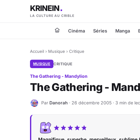
KRINEIN
LA CULTURE AU CRIBLE
Cinéma
Séries
Manga
Accueil
›
Musique
›
Critique
MUSIQUE
CRITIQUE
The Gathering - Mandylion
The Gathering - Mand
Par
Danorah
· 26 décembre 2005 · 3 min de lec
D
Magnifique, superbe, merveilleux, sublime (