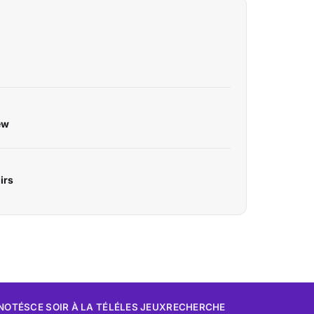
ew
irs
 NOTÉS
CE SOIR À LA TÉLÉ
LES JEUX
RECHERCHE