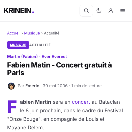
KRINEIN
Accueil
›
Musique
›
Actualité
Cinéma
MUSIQUE
ACTUALITÉ
Martin (Fabien) - Ever Everest
Séries
Fabien Matin - Concert gratuit à
Paris
Manga
Par
Emeric
· 30 mai 2006 · 1 min de lecture
BD
E
F
Livres
abien Martin
sera en
concert
au Bataclan
le 8 juin prochain, dans le cadre du Festival
Jeux vidéo
"Onze Bouge", en compagnie de Louis et
Mayane Delem.
Jeux de société