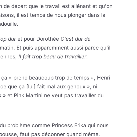
de départ que le travail est aliénant et qu'on
isons, il est temps de nous plonger dans la
douille.
rop dur
et pour Dorothée
C'est dur de
e matin. Et puis apparemment aussi parce qu'il
siennes,
Il fait trop beau de travailler
.
la vidéo
eur se charge au clic
e ça « prend beaucoup trop de temps », Henri
e que ça [lui] fait mal aux genoux », ni
 » et Pink Martini ne veut pas travailler du
la vidéo
eur se charge au clic
du problème comme Princess Erika qui nous
 pousse, faut pas déconner quand même.