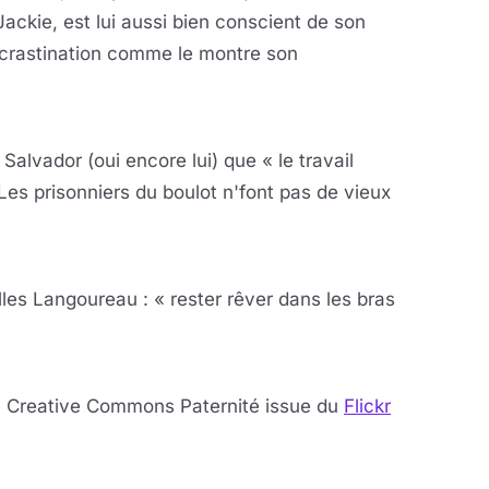
ackie, est lui aussi bien conscient de son
rocrastination comme le montre son
la vidéo
eur se charge au clic
alvador (oui encore lui) que « le travail
. Les prisonniers du boulot n'font pas de vieux
la vidéo
eur se charge au clic
lles Langoureau : « rester rêver dans les bras
la vidéo
eur se charge au clic
ence Creative Commons Paternité issue du
Flickr