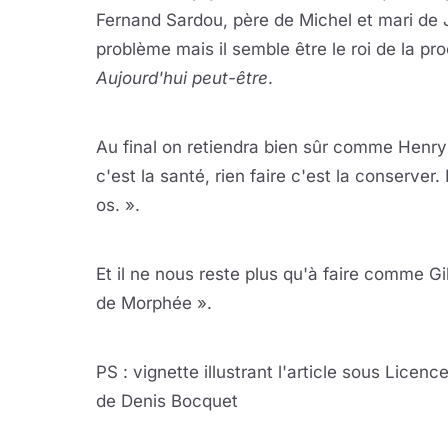
Fernand Sardou, père de Michel et mari de J
problème mais il semble être le roi de la p
Aujourd'hui peut-être
.
Lire 
YouTube · le lect
Au final on retiendra bien sûr comme Henry S
c'est la santé, rien faire c'est la conserver
os. ».
Lire 
YouTube · le lect
Et il ne nous reste plus qu'à faire comme Gi
de Morphée ».
Lire 
YouTube · le lect
PS : vignette illustrant l'article sous Lic
de Denis Bocquet