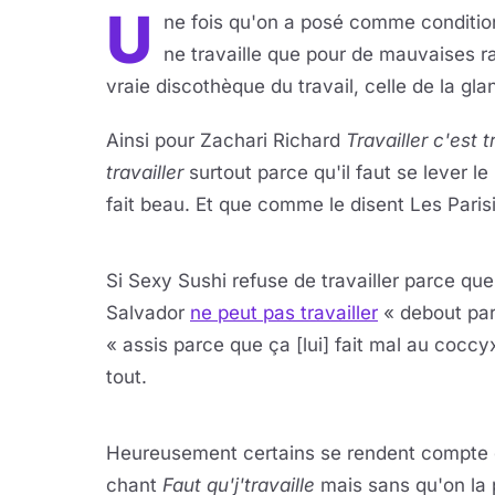
U
ne fois qu'on a posé comme condition 
ne travaille que pour de mauvaises ra
vraie discothèque du travail, celle de la glan
Ainsi pour Zachari Richard
Travailler c'est t
travailler
surtout parce qu'il faut se lever l
fait beau. Et que comme le disent Les Pari
Lire 
YouTube · le lect
Si Sexy Sushi refuse de travailler parce qu
Salvador
ne peut pas travailler
« debout parc
« assis parce que ça [lui] fait mal au coccyx
tout.
Lire 
YouTube · le lect
Heureusement certains se rendent compte 
chant
Faut qu'j'travaille
mais sans qu'on la