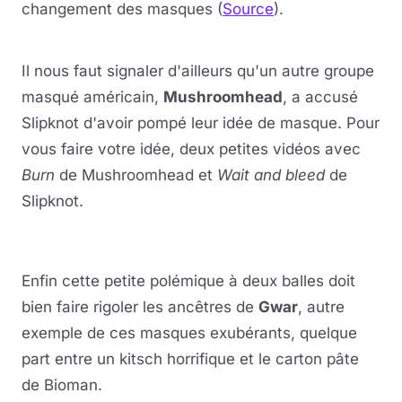
changement des masques (
Source
).
Lire la vidéo
YouTube · le lecteur se charge au clic
Il nous faut signaler d'ailleurs qu'un autre groupe
masqué américain,
Mushroomhead
, a accusé
Slipknot d'avoir pompé leur idée de masque. Pour
vous faire votre idée, deux petites vidéos avec
Burn
de Mushroomhead et
Wait and bleed
de
Slipknot.
Lire la vidéo
Lire la vidéo
YouTube · le lecteur se charge au clic
YouTube · le lecteur se charge au clic
Enfin cette petite polémique à deux balles doit
bien faire rigoler les ancêtres de
Gwar
, autre
exemple de ces masques exubérants, quelque
part entre un kitsch horrifique et le carton pâte
de Bioman.