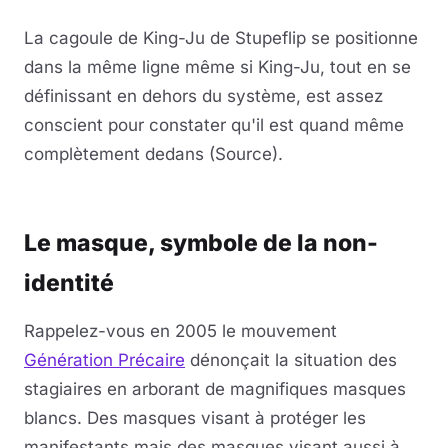
Lire la vidéo
YouTube · le lecteur se charge au clic
La cagoule de King-Ju de Stupeflip se positionne
dans la même ligne même si King-Ju, tout en se
définissant en dehors du système, est assez
conscient pour constater qu'il est quand même
complètement dedans (Source).
Lire la vidéo
YouTube · le lecteur se charge au clic
Le masque, symbole de la non-
identité
Rappelez-vous en 2005 le mouvement
Génération Précaire
dénonçait la situation des
stagiaires en arborant de magnifiques masques
blancs. Des masques visant à protéger les
manifestants mais des masques visant aussi à