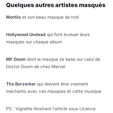
Quelques autres artistes masqués
Mortiis
et son beau masque de troll
Lire la vidéo
YouTube · le lecteur se charge au clic
Hollywood Undead
qui font évoluer leurs
masques sur chaque album
Lire la vidéo
YouTube · le lecteur se charge au clic
MF Doom
dont le masque se base sur celui de
Doctor Doom de chez Marvel
Lire la vidéo
YouTube · le lecteur se charge au clic
The Berzerker
qui doivent être vraiment
méchants avec ces masques et cette musique
Lire la vidéo
YouTube · le lecteur se charge au clic
PS : Vignette illustrant l'article sous Licence