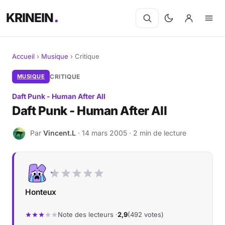
KRINEIN
Accueil
›
Musique
›
Critique
Cinéma
MUSIQUE
CRITIQUE
Daft Punk - Human After All
Séries
Daft Punk - Human After All
Manga
Par
Vincent.L
· 14 mars 2005 · 2 min de lecture
V
BD
Livres
Honteux
Jeux vidéo
Note des lecteurs ·
2,9
(492 votes)
Jeux de société