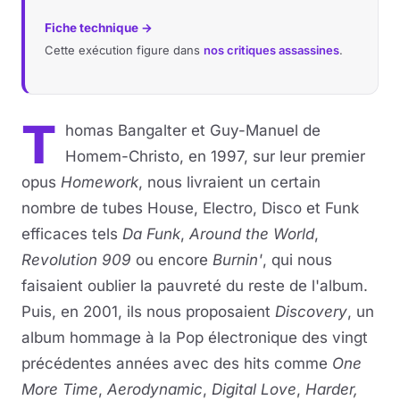
Fiche technique →
Musique
Cette exécution figure dans
nos critiques assassines
.
Sortir
T
Sciences & Tech
homas Bangalter et Guy-Manuel de
Homem-Christo, en 1997, sur leur premier
Forum
opus
Homework
, nous livraient un certain
nombre de tubes House, Electro, Disco et Funk
efficaces tels
Da Funk
,
Around the World
,
Revolution 909
ou encore
Burnin'
, qui nous
faisaient oublier la pauvreté du reste de l'album.
Puis, en 2001, ils nous proposaient
Discovery
, un
album hommage à la Pop électronique des vingt
précédentes années avec des hits comme
One
More Time
,
Aerodynamic
,
Digital Love
,
Harder,