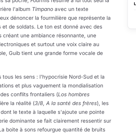
ns sa poche,
Fourmis
résume à lui tout seul la
rière l'album
Timpano
avec un texte
eux dénoncer la fourmilière que représente la
es et de soldats. Le ton est donné avec des
es créant une ambiance résonnante, une
lectroniques et surtout une voix claire au
ble, Guib tient une grande forme vocale de
 tous les sens : l'hypocrisie Nord-Sud et la
mations et plus vaguement la mondialisation
des conflits frontaliers (
Los hombres
ère la réalité (
3/8, A la santé des frères
), les
 dont le texte à laquelle s'ajoute une pointe
terie dominante se fait clairement ressentir sur
 La boite à sons refourgue quantité de bruits