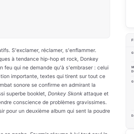
F
tifs. S'exclamer, réclamer, s'enflammer.
G
ques à tendance hip-hop et rock, Donkey
un feu qui ne demande qu'à s'embraser : celui
M
D
ion importante, textes qui tirent sur tout ce
G
ombat sonore se confirme en admirant la
si superbe booklet,
Donkey Skonk
attaque et
rendre conscience de problèmes gravissimes.
isir pour un deuxième album qui sent la poudre
D