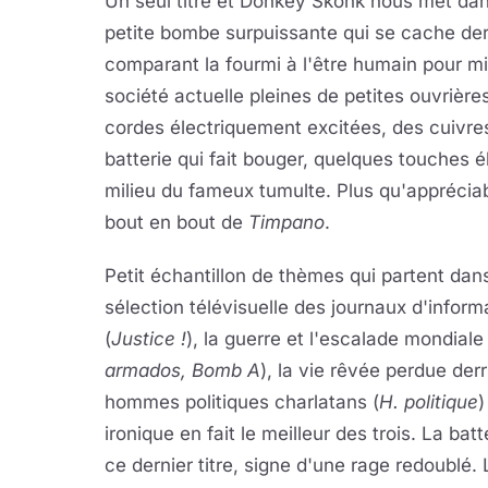
Un seul titre et Donkey Skonk nous met da
petite bombe surpuissante qui se cache der
comparant la fourmi à l'être humain pour mi
société actuelle pleines de petites ouvrièr
cordes électriquement excitées, des cuivr
batterie qui fait bouger, quelques touches é
milieu du fameux tumulte. Plus qu'apprécia
bout en bout de
Timpano
.
Petit échantillon de thèmes qui partent dans
sélection télévisuelle des journaux d'infor
(
Justice !
), la guerre et l'escalade mondiale 
armados, Bomb A
), la vie rêvée perdue derri
hommes politiques charlatans (
H. politique
)
ironique en fait le meilleur des trois. La bat
ce dernier titre, signe d'une rage redoublé.