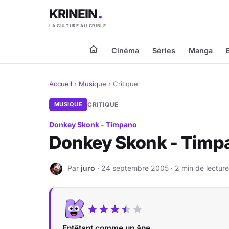
KRINEIN
LA CULTURE AU CRIBLE
Cinéma
Séries
Manga
Accueil
›
Musique
›
Critique
MUSIQUE
CRITIQUE
Donkey Skonk - Timpano
Donkey Skonk - Timp
Par
juro
· 24 septembre 2005 · 2 min de lecture
J
Entêtant comme un âne