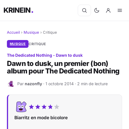
KRINEIN
Accueil
›
Musique
›
Critique
Cinéma
MUSIQUE
CRITIQUE
The Dedicated Nothing - Dawn to dusk
Séries
Dawn to dusk, un premier (bon)
album pour The Dedicated Nothing
Manga
Par
nazonfly
· 1 octobre 2014 · 2 min de lecture
BD
N
Livres
Jeux vidéo
Biarritz en mode bicolore
Jeux de société