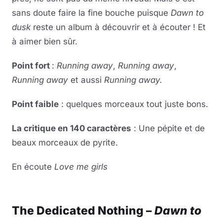
sans doute faire la fine bouche puisque
Dawn to
dusk
reste un album à découvrir et à écouter ! Et
à aimer bien sûr.
Point fort
:
Running away
,
Running away
,
Running away
et aussi
Running away.
Point faible
: quelques morceaux tout juste bons.
La critique en 140 caractères
: Une pépite et de
beaux morceaux de pyrite.
En écoute
Love me girls
Lire la vidéo
YouTube · le lecteur se charge au clic
The Dedicated Nothing –
Dawn to