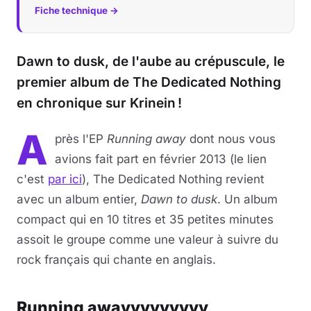
Fiche technique →
Musique
Dawn to dusk, de l'aube au crépuscule, le
Sortir
premier album de The Dedicated Nothing
Sciences & Tech
en chronique sur Krinein !
Forum
A
près l'EP
Running away
dont nous vous
avions fait part en février 2013 (le lien
c'est
par ici
), The Dedicated Nothing revient
avec un album entier,
Dawn to dusk
. Un album
compact qui en 10 titres et 35 petites minutes
assoit le groupe comme une valeur à suivre du
rock français qui chante en anglais.
Running awayyyyyyyyy