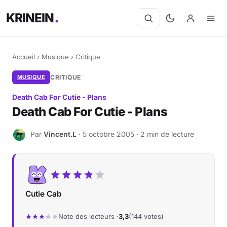
KRINEIN
Accueil
›
Musique
›
Critique
MUSIQUE
CRITIQUE
Death Cab For Cutie - Plans
Death Cab For Cutie - Plans
Par
Vincent.L
· 5 octobre 2005 · 2 min de lecture
V
Cutie Cab
Note des lecteurs ·
3,3
(144 votes)