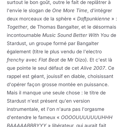
surtout le bon goût, outre le fait de replâtrer à
l'envie le slogan de
One More Time
, d'intégrer
deux morceaux de la sphère «
Daftpunkienne
»
:
Together
, de Thomas Bangalter, et le désormais
incontournable
Music Sound Better With You
de
Stardust, un groupe formé par Bangalter
également (titre le plus vendu de l'electro
frenchy
avec
Flat Beat
de Mr Oizo). Et c'est là
que pointe le seul défaut de cet
Alive 2007
. Ce
rappel est géant, jouissif en diable, choisissant
d'opérer façon grosse montée en puissance.
Mais il manque une seule chose : le titre de
Stardust n'est présent qu'en version
instrumentale, et l'on n'aura pas l'orgasme
d'entendre le fameux «
OOOOUUUUUUUHHH
BAAAAABBBYYY
» libérateur, qui aurait fait