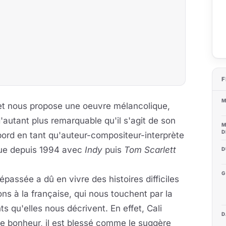
F
M
t nous propose une oeuvre mélancolique,
'autant plus remarquable qu'il s'agit de son
M
D
 bord en tant qu'auteur-compositeur-interprète
ique depuis 1994 avec
Indy
puis
Tom Scarlett
D
G
dépassée a dû en vivre des histoires difficiles
s à la française, qui nous touchent par la
ts qu'elles nous décrivent. En effet, Cali
D
e bonheur, il est blessé comme le suggère