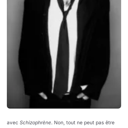
avec
Schizophrène
. Non, tout ne peut pas être