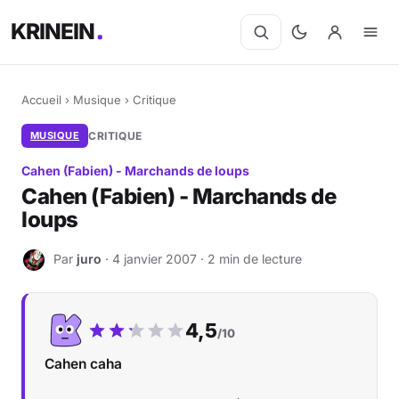
KRINEIN
Accueil
›
Musique
›
Critique
MUSIQUE
CRITIQUE
Cahen (Fabien) - Marchands de loups
Cahen (Fabien) - Marchands de
loups
Par
juro
· 4 janvier 2007 · 2 min de lecture
J
Notre note :
4,5
/10
Cahen caha