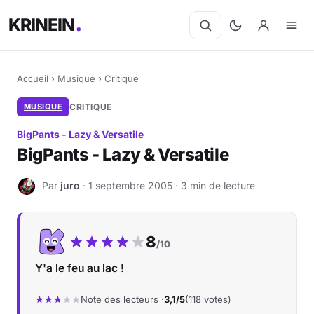
KRINEIN
Accueil
›
Musique
›
Critique
MUSIQUE
CRITIQUE
BigPants - Lazy & Versatile
BigPants - Lazy & Versatile
Par
juro
· 1 septembre 2005 · 3 min de lecture
J
Notre note :
8
/10
Y'a le feu au lac !
Note des lecteurs ·
3,1/5
(118 votes)