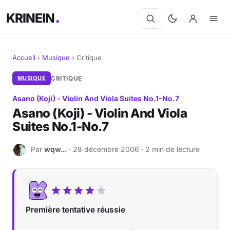
KRINEIN
Accueil
›
Musique
›
Critique
Cinéma
MUSIQUE
CRITIQUE
Asano (Koji) - Violin And Viola Suites No.1-No.7
Séries
Asano (Koji) - Violin And Viola
Suites No.1-No.7
Manga
Par
wqw...
· 28 décembre 2006 · 2 min de lecture
BD
W
Livres
Jeux vidéo
Première tentative réussie
Jeux de société