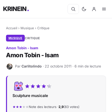
KRINEIN
Accueil
›
Musique
›
Critique
MUSIQUE
CRITIQUE
Amon Tobin - Isam
Amon Tobin - Isam
Par
Carlitolindo
· 22 octobre 2011 · 6 min de lecture
C
Sculpture musicale
Note des lecteurs ·
2,9
(83 votes)