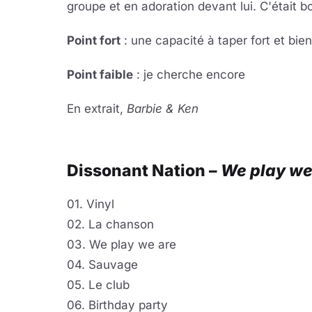
groupe et en adoration devant lui. C'était 
Point fort
: une capacité à taper fort et bien
Point faible
: je cherche encore
En extrait,
Barbie & Ken
Lire 
YouTube · le lect
Dissonant Nation –
We play we
01. Vinyl
02. La chanson
03. We play we are
04. Sauvage
05. Le club
06. Birthday party