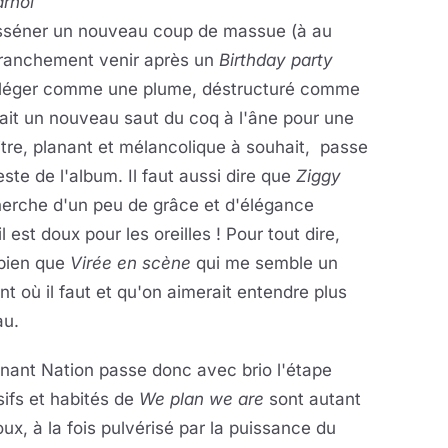
rhol
sséner un nouveau coup de massue (à au
 franchement venir après un
Birthday party
, léger comme une plume, déstructuré comme
fait un nouveau saut du coq à l'âne pour une
titre, planant et mélancolique à souhait, passe
te de l'album. Il faut aussi dire que
Ziggy
herche d'un peu de grâce et d'élégance
il est doux pour les oreilles ! Pour tout dire,
a bien que
Virée
en
scène
qui me semble un
t où il faut et qu'on aimerait entendre plus
au.
nant Nation passe donc avec brio l'étape
ifs et habités de
We plan we
are
sont autant
x, à la fois pulvérisé par la puissance du