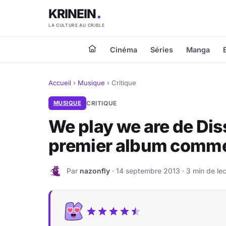
KRINEIN
LA CULTURE AU CRIBLE
Cinéma
Séries
Manga
Accueil
›
Musique
›
Critique
MUSIQUE
CRITIQUE
We play we are de Dis
premier album comme
Par
nazonfly
· 14 septembre 2013 · 3 min de lec
N