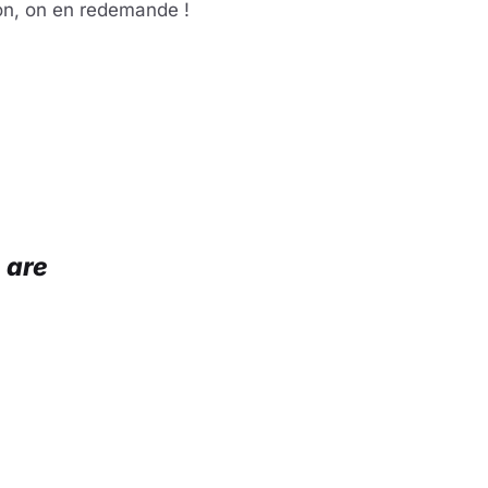
bon, on en redemande !
la vidéo
eur se charge au clic
 are