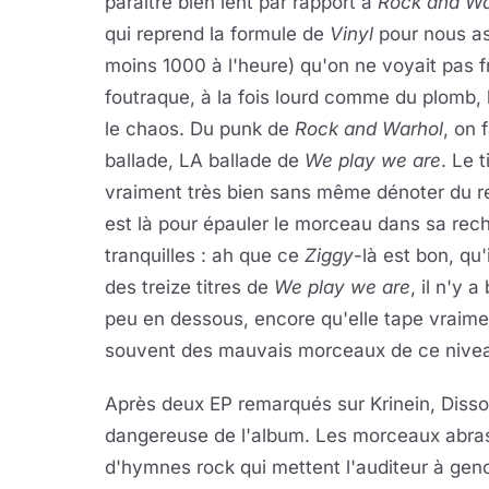
paraître bien lent par rapport à
Rock and Wa
qui reprend la formule de
Vinyl
pour nous a
moins 1000 à l'heure) qu'on ne voyait pas
foutraque, à la fois lourd comme du plomb
le chaos. Du punk de
Rock and Warhol
, on 
ballade, LA ballade de
We play we are
. Le 
vraiment très bien sans même dénoter du res
est là pour épauler le morceau dans sa rec
tranquilles : ah que ce
Ziggy
-là est bon, qu'
des treize titres de
We play we are
, il n'y 
peu en dessous, encore qu'elle tape vraimen
souvent des mauvais morceaux de ce nive
Après deux EP remarqués sur Krinein, Disso
dangereuse de l'album. Les morceaux abras
d'hymnes rock qui mettent l'auditeur à genou