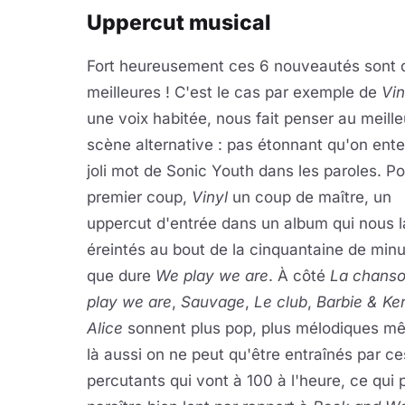
Uppercut musical
Fort heureusement ces 6 nouveautés sont d
meilleures ! C'est le cas par exemple de
Vin
une voix habitée, nous fait penser au meille
scène alternative : pas étonnant qu'on ente
joli mot de Sonic Youth dans les paroles. P
premier coup,
Vinyl
un coup de maître, un
uppercut d'entrée dans un album qui nous l
éreintés au bout de la cinquantaine de min
que dure
We play we are
. À côté
La chans
play we are
,
Sauvage
,
Le club
,
Barbie & Ke
Alice
sonnent plus pop, plus mélodiques m
là aussi on ne peut qu'être entraînés par ces
percutants qui vont à 100 à l'heure, ce qui 