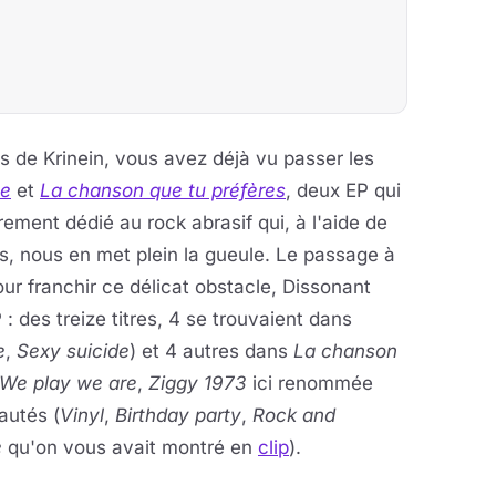
s de Krinein, vous avez déjà vu passer les
e
et
La chanson que tu préfères
, deux EP qui
èrement dédié au rock abrasif qui, à l'aide de
es, nous en met plein la gueule. Le passage à
ur franchir ce délicat obstacle, Dissonant
: des treize titres, 4 se trouvaient dans
e
,
Sexy suicide
) et 4 autres dans
La chanson
We play we are
,
Ziggy 1973
ici renommée
autés (
Vinyl
,
Birthday party
,
Rock and
e
qu'on vous avait montré en
clip
).