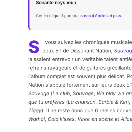
Sonante neysheun
Cette critique figure dans
nos 4 étoiles et plus
.
S
i vous suivez les chroniques musicale
deux EP de Dissonant Nation,
Sauvag
laissaient entrevoir un véritable talent enti
refrains ravageurs et de guitares grésillant
l'album complet est souvent plus délicat. Po
Nation s'appuie fortement sur leurs deux EP 
Sauvage
(
Le club
,
Sauvage
,
We play we ar
que tu préfères
(
La chanson
,
Barbie & Ken
,
Ziggy
). Il ne reste donc que 6 réelles nouve
Warhol
,
Cold kisses
,
Virée en scène
et
Alic