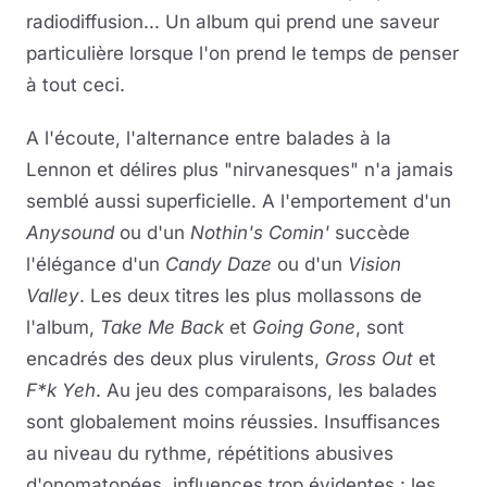
radiodiffusion... Un album qui prend une saveur
particulière lorsque l'on prend le temps de penser
à tout ceci.
A l'écoute, l'alternance entre balades à la
Lennon et délires plus "nirvanesques" n'a jamais
semblé aussi superficielle. A l'emportement d'un
Anysound
ou d'un
Nothin's Comin'
succède
l'élégance d'un
Candy Daze
ou d'un
Vision
Valley
. Les deux titres les plus mollassons de
l'album,
Take Me Back
et
Going Gone
, sont
encadrés des deux plus virulents,
Gross Out
et
F*k Yeh
. Au jeu des comparaisons, les balades
sont globalement moins réussies. Insuffisances
au niveau du rythme, répétitions abusives
d'onomatopées, influences trop évidentes : les