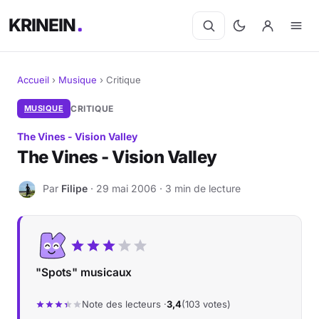
KRINEIN
Accueil
›
Musique
›
Critique
Cinéma
MUSIQUE
CRITIQUE
The Vines - Vision Valley
Séries
The Vines - Vision Valley
Manga
Par
Filipe
· 29 mai 2006 · 3 min de lecture
F
BD
Livres
"Spots" musicaux
Jeux vidéo
Note des lecteurs ·
3,4
(103 votes)
Jeux de société